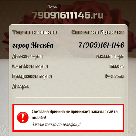
7
9
0
9
1
6
1
1
1
4
6
.
r
u
Т
о
р
т
ы
н
а
з
а
к
а
з
С
в
е
т
л
а
н
а
И
р
и
н
и
н
а
город Москва
7(909)161-1146
Детские торты
Заказать торт
Свадебные торты
Главная
Праздничные торты
Контакты
Десерты
Светлана Иринина не принимает заказы с сайта
онлайн!
Заказы только по телефону!