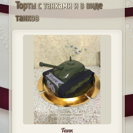
Т
о
р
т
ы
с
т
а
н
к
а
м
и
и
в
в
и
д
е
т
а
н
к
о
в
Танк