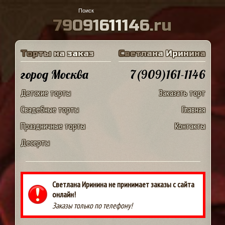
7
9
0
9
1
6
1
1
1
4
6
.
r
u
Т
о
р
т
ы
н
а
з
а
к
а
з
С
в
е
т
л
а
н
а
И
р
и
н
и
н
а
город Москва
7(909)161-1146
Детские торты
Заказать торт
Свадебные торты
Главная
Праздничные торты
Контакты
Десерты
Светлана Иринина не принимает заказы с сайта
онлайн!
Заказы только по телефону!