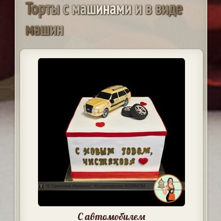
Т
о
р
т
ы
с
м
а
ш
и
н
а
м
и
и
в
в
и
д
е
м
а
ш
и
н
С автомобилем