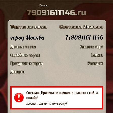
7
9
0
9
1
6
1
1
1
4
6
.
r
u
Т
о
р
т
ы
н
а
з
а
к
а
з
С
в
е
т
л
а
н
а
И
р
и
н
и
н
а
город Москва
7(909)161-1146
Детские торты
Заказать торт
Свадебные торты
Главная
Праздничные торты
Контакты
Десерты
Светлана Иринина не принимает заказы с сайта
онлайн!
Заказы только по телефону!