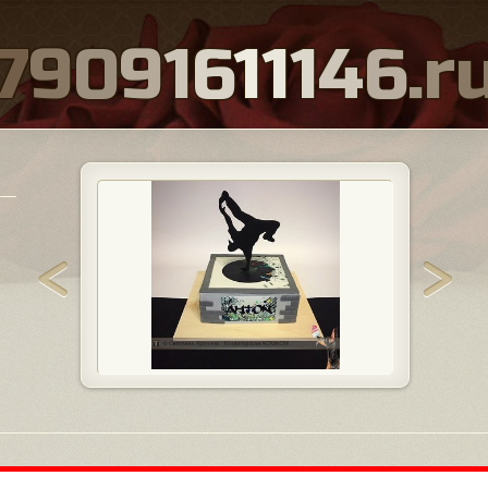
7
9
0
9
1
6
1
1
1
4
6
.
r