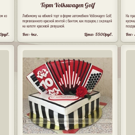
Торт Volkswagen Golf
ом из
Любимому на юбилей торт в форме автомобиля Volkswagen Golf,
На пр
перевязанного красной лентой с бантом, как подарок, с сидящей
кусочк
на капоте красивой девушкой.
поздр
0руб.
Вес: 4кг.
Цена: 5500руб.
Вес: 