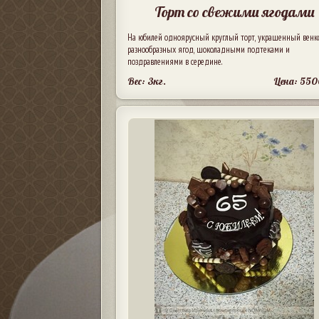
Торт со свежими ягодами
На юбилей одноярусный круглый торт, украшенный венк
разнообразных ягод, шоколадными подтеками и
поздравлениями в середине.
Вес: 3кг.
Цена: 550