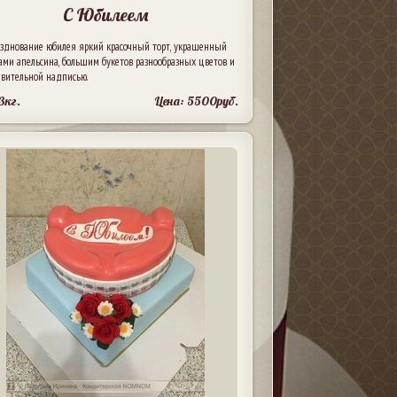
С Юбилеем
азднование юбилея яркий красочный торт, украшенный
ами апельсина, большим букетов разнообразных цветов и
авительной надписью.
3кг.
Цена: 5500руб.