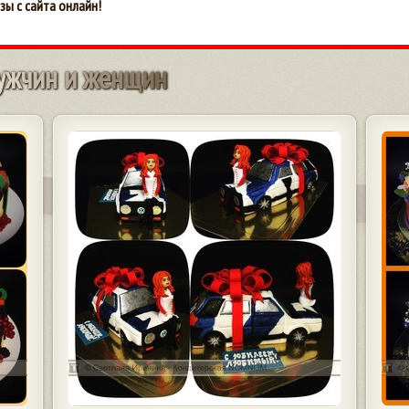
зы с сайта онлайн!
у
ж
ч
и
н
и
ж
е
н
щ
и
н