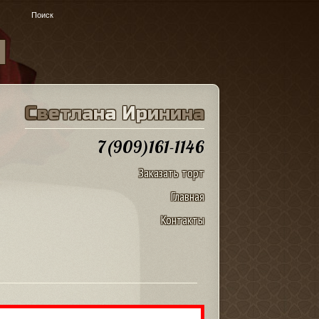
u
С
в
е
т
л
а
н
а
И
р
и
н
и
н
а
7(909)161-1146
Заказать торт
Главная
Контакты