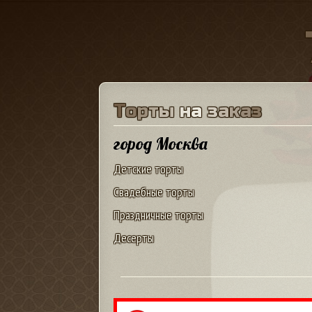
Т
о
р
т
ы
н
а
з
а
к
а
з
город Москва
Детские торты
Свадебные торты
Праздничные торты
Десерты