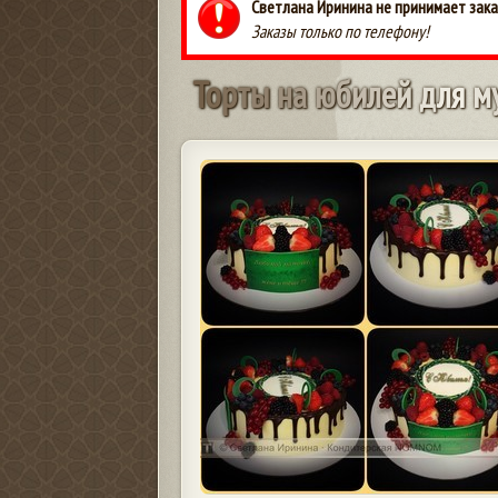
Светлана Иринина не принимает зака
Заказы только по телефону!
Т
о
р
т
ы
н
а
ю
б
и
л
е
й
д
л
я
м