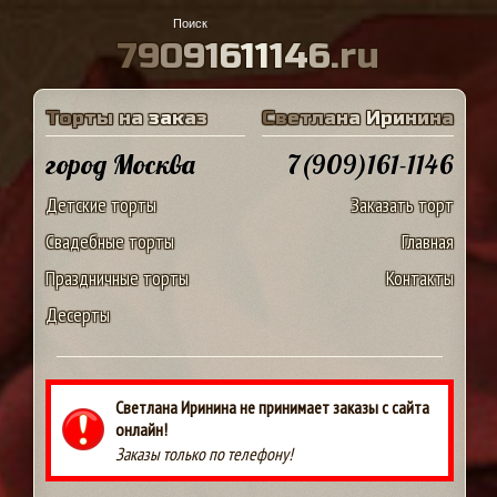
7
9
0
9
1
6
1
1
1
4
6
.
r
u
Т
о
р
т
ы
н
а
з
а
к
а
з
С
в
е
т
л
а
н
а
И
р
и
н
и
н
а
город Москва
7(909)161-1146
Детские торты
Заказать торт
Свадебные торты
Главная
Праздничные торты
Контакты
Десерты
Светлана Иринина не принимает заказы с сайта
онлайн!
Заказы только по телефону!