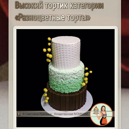
В
ы
с
о
к
и
й
т
о
р
т
и
к
к
а
т
е
г
о
р
и
и
«
Р
а
з
н
о
ц
в
е
т
н
ы
е
т
о
р
т
ы
»