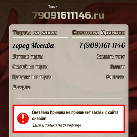
7
9
0
9
1
6
1
1
1
4
6
.
r
u
Т
о
р
т
ы
н
а
з
а
к
а
з
С
в
е
т
л
а
н
а
И
р
и
н
и
н
а
город Москва
7(909)161-1146
Детские торты
Заказать торт
Свадебные торты
Главная
Праздничные торты
Контакты
Десерты
Светлана Иринина не принимает заказы с сайта
онлайн!
Заказы только по телефону!