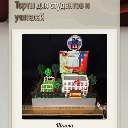
Т
о
р
т
ы
д
л
я
с
т
у
д
е
н
т
о
в
и
у
ч
и
т
е
л
е
й
Школа