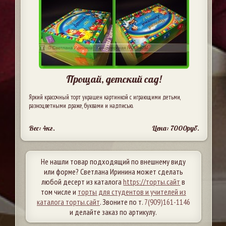
Прощай, детский сад!
Яркий красочный торт украшен картинкой с играющими детьми,
разноцветными драже, буквами и надписью.
Вес: 4кг.
Цена: 7000руб.
Не нашли товар подходящий по внешнему виду
или форме? Светлана Иринина может сделать
любой десерт из каталога
https://торты.сайт
в
том числе и
торты для студентов и учителей из
каталога торты.сайт
. Звоните по т.
7(909)161-1146
и делайте заказ по артикулу.