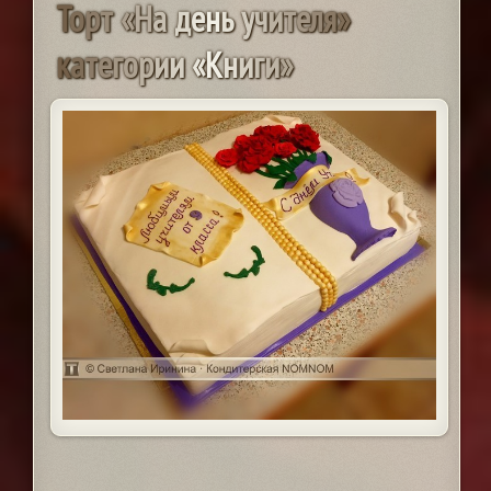
Т
о
р
т
«
Н
а
д
е
н
ь
у
ч
и
т
е
л
я
»
к
а
т
е
г
о
р
и
и
«
К
н
и
г
и
»