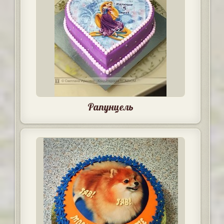
Рапунцель