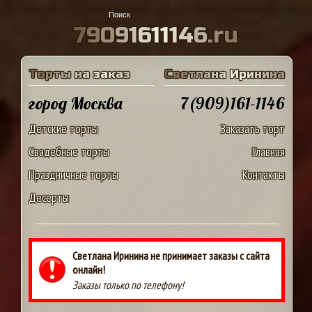
7
9
0
9
1
6
1
1
1
4
6
.
r
u
Т
о
р
т
ы
н
а
з
а
к
а
з
С
в
е
т
л
а
н
а
И
р
и
н
и
н
а
город Москва
7(909)161-1146
Детские торты
Заказать торт
Свадебные торты
Главная
Праздничные торты
Контакты
Десерты
Светлана Иринина не принимает заказы с сайта
онлайн!
Заказы только по телефону!