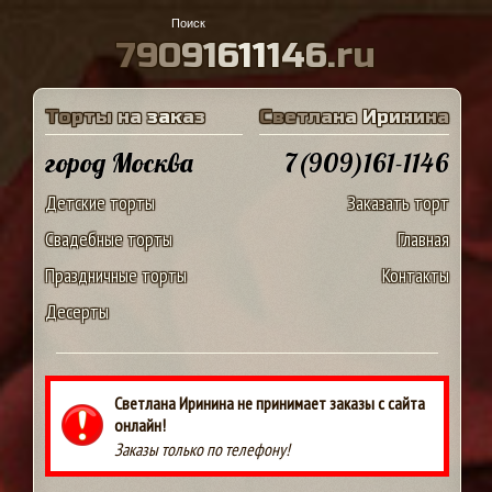
7
9
0
9
1
6
1
1
1
4
6
.
r
u
Т
о
р
т
ы
н
а
з
а
к
а
з
С
в
е
т
л
а
н
а
И
р
и
н
и
н
а
город Москва
7(909)161-1146
Детские торты
Заказать торт
Свадебные торты
Главная
Праздничные торты
Контакты
Десерты
Светлана Иринина не принимает заказы с сайта
онлайн!
Заказы только по телефону!