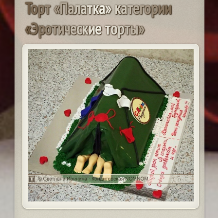
Т
о
р
т
«
П
а
л
а
т
к
а
»
к
а
т
е
г
о
р
и
и
«
Э
р
о
т
и
ч
е
с
к
и
е
т
о
р
т
ы
»