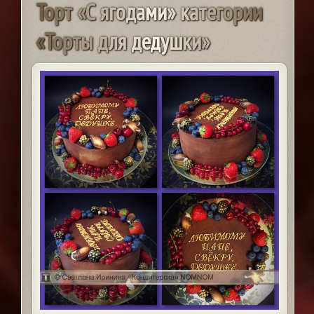
Т
о
р
т
«
С
я
г
о
д
а
м
и
»
к
а
т
е
г
о
р
и
и
«
Т
о
р
т
ы
д
л
я
д
е
д
у
ш
к
и
»