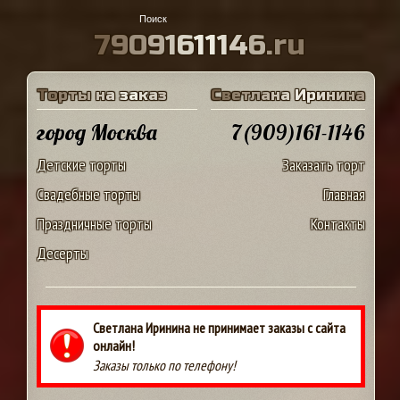
7
9
0
9
1
6
1
1
1
4
6
.
r
u
Т
о
р
т
ы
н
а
з
а
к
а
з
С
в
е
т
л
а
н
а
И
р
и
н
и
н
а
город Москва
7(909)161-1146
Детские торты
Заказать торт
Свадебные торты
Главная
Праздничные торты
Контакты
Десерты
Светлана Иринина не принимает заказы с сайта
онлайн!
Заказы только по телефону!