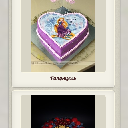
Рапунцель