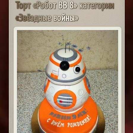
Т
о
р
т
«
Р
о
б
о
т
В
В
8
»
к
а
т
е
г
о
р
и
и
«
З
в
ё
з
д
н
ы
е
в
о
й
н
ы
»