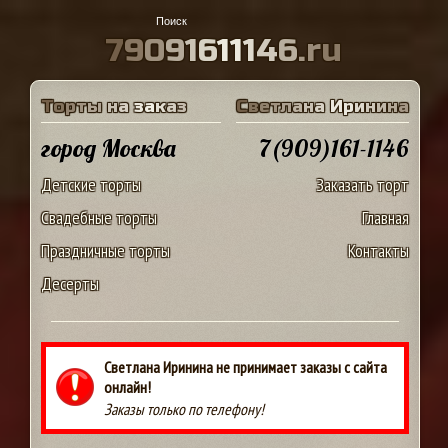
7
9
0
9
1
6
1
1
1
4
6
.
r
u
Т
о
р
т
ы
н
а
з
а
к
а
з
С
в
е
т
л
а
н
а
И
р
и
н
и
н
а
город Москва
7(909)161-1146
Детские торты
Заказать торт
Свадебные торты
Главная
Праздничные торты
Контакты
Десерты
Светлана Иринина не принимает заказы с сайта
онлайн!
Заказы только по телефону!