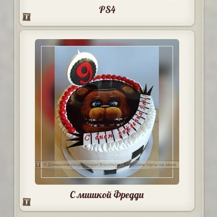
PS4
С мишкой Фредди