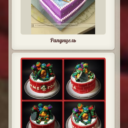
Рапунцель