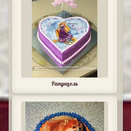
Рапунцель